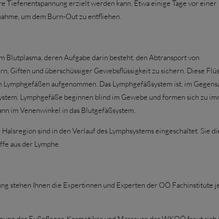
e Tiefenentspannung erzielt werden kann. Etwa einige Tage vor einer
nahme, um dem Burn-Out zu entfliehen.
dem Blutplasma, deren Aufgabe darin besteht, den Abtransport von
n, Giften und überschüssiger Gewebsflüssigkeit zu sichern. Diese Flüs
n Lymphgefäßen aufgenommen. Das Lymphgefäßsystem ist, im Gegens
nsystem. Lymphgefäße beginnen blind im Gewebe und formen sich zu i
n im Venenwinkel in das Blutgefäßsystem.
Halsregion sind in den Verlauf des Lymphsystems eingeschaltet. Sie d
ffe aus der Lymphe.
tung stehen Ihnen die Expertinnen und Experten der OÖ Fachinstitute j
nnung der Fußpfleger, Kosmetiker und Masseure der WKOÖ freut sich