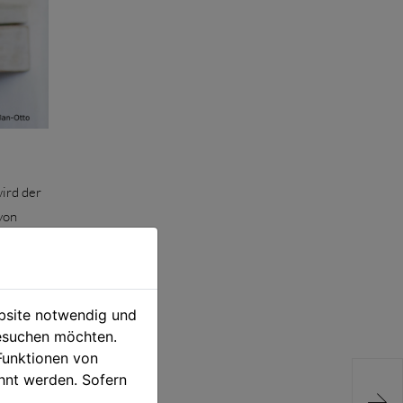
ird der
von
ebsite notwendig und
gt eine
esuchen möchten.
nde
Funktionen von
en in
hnt werden. Sofern
egangen
