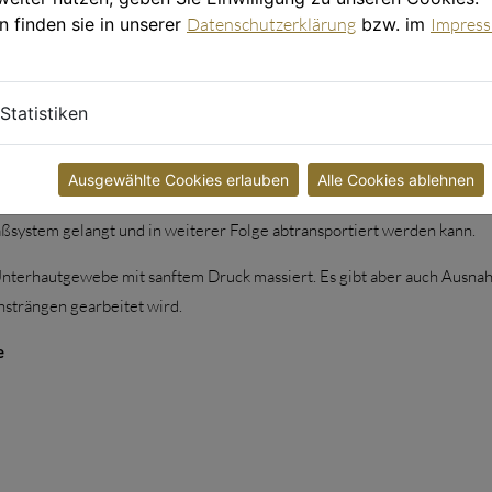
n finden sie in unserer
Datenschutzerklärung
bzw. im
Impres
ielle, rhythmische Griffe wie
Statistiken
Ausgewählte Cookies erlauben
Alle Cookies ablehnen
le vor. Unter leichtem Druck wird so lange gearbeitet, bis die angesa
ßsystem gelangt und in weiterer Folge abtransportiert werden kann.
nterhautgewebe mit sanftem Druck massiert. Es gibt aber auch Ausna
strängen gearbeitet wird.
e