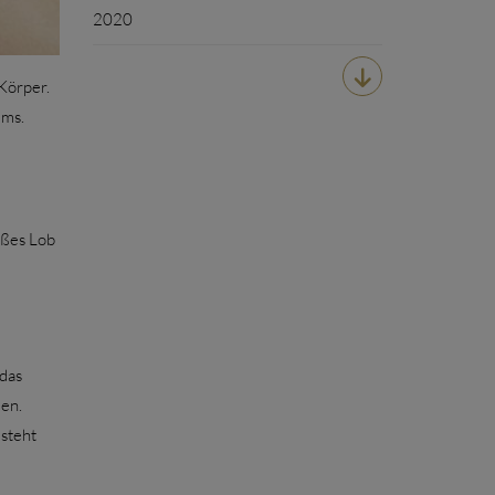
2020

Körper.
ems.
oßes Lob
das
en.
steht