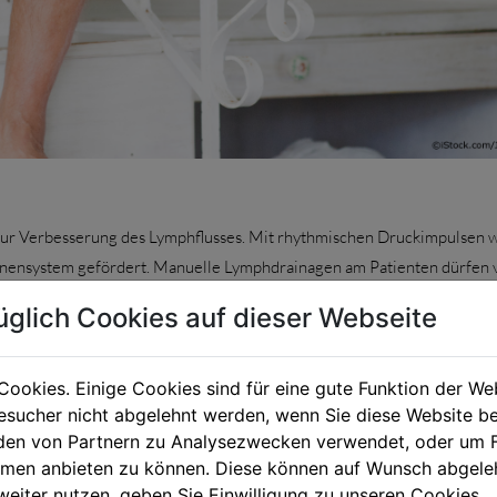
zur Verbesserung des Lymphflusses. Mit rhythmischen Druckimpulsen w
enensystem gefördert. Manuelle Lymphdrainagen am Patienten dürfen 
üglich Cookies auf dieser Webseite
Cookies. Einige Cookies sind für eine gute Funktion der W
i der Lymphdrainage nicht um die Anregung der Durchblutung. Es erfol
sucher nicht abgelehnt werden, wenn Sie diese Website b
entsprechenden Lymphknotenansammlungen, die für das zu therapiere
en von Partnern zu Analysezwecken verwendet, oder um 
ss vorzubereiten. Normalerweise nimmt eine Sitzung etwa 30–60 Minut
ormen anbieten zu können. Diese können auf Wunsch abgele
e tägliche Behandlung empfehlenswert. Sobald die Schwellung zurückg
weiter nutzen, geben Sie Einwilligung zu unseren Cookies.