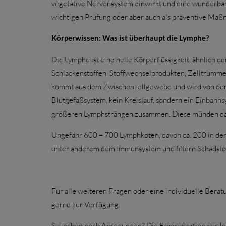
vegetative Nervensystem einwirkt und eine wunderbar
wichtigen Prüfung oder aber auch als präventive Maß
Körperwissen: Was ist überhaupt die Lymphe?
Die Lymphe ist eine helle Körperflüssigkeit, ähnlich 
Schlackenstoffen, Stoffwechselprodukten, Zelltrümmer
kommt aus dem Zwischenzellgewebe und wird von de
Blutgefäßsystem, kein Kreislauf, sondern ein Einbah
größeren Lymphsträngen zusammen. Diese münden dan
Ungefähr 600 – 700 Lymphkoten, davon ca. 200 in der 
unter anderem dem Immunsystem und filtern Schadsto
Für alle weiteren Fragen oder eine individuelle Bera
gerne zur Verfügung.
Sie haben noch Anregungen? Die Blogredaktion der I