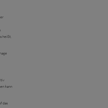
der
m
s heißt,
inage
tiv
nen kann
f das