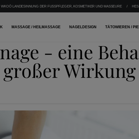
WKOÖ LANDESINNUNG DER FUSSPFLEGER, KOSMETIKER UND MASSEURE
/
HES
IK
MASSAGE / HEILMASSAGE
NAGELDESIGN
TÄTOWIEREN / PI
nage - eine Beha
großer Wirkung