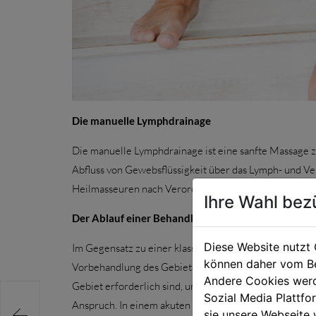
Die manuelle Lymphdrainage
Die manuelle Lymphdrainage ist eine sanfte Massage 
Abfluss von Gewebsflüssigkeit über das Lymph- und V
Heilmasseuren nach Verordnung vom Arzt erfolgen.
Ihre Wahl bez
Der Ablauf einer Behandlung
Diese Website nutzt 
Im Gegensatz zu einer klassischen Massage geht es be
können daher vom Be
Vorbehandlung des Gebietes am Hals, Bauch und den 
Andere Cookies werd
Gebiet erforderlich sind, um einen geregelten Abflu
Sozial Media Plattf
Anspruch. In einem akuten Krankheitsstadium ist ein

sie unsere Webseite 