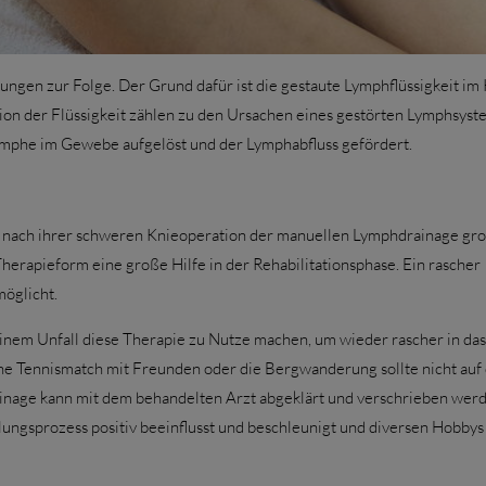
ngen zur Folge. Der Grund dafür ist die gestaute Lymphflüssigkeit im 
n der Flüssigkeit zählen zu den Ursachen eines gestörten Lymphsyst
Lymphe im Gewebe aufgelöst und der Lymphabfluss gefördert.
ch nach ihrer schweren Knieoperation der manuellen Lymphdrainage gr
herapieform eine große Hilfe in der Rehabilitationsphase. Ein rascher
öglicht.
einem Unfall diese Therapie zu Nutze machen, um wieder rascher in das
he Tennismatch mit Freunden oder die Bergwanderung sollte nicht auf 
nage kann mit dem behandelten Arzt abgeklärt und verschrieben werd
ngsprozess positiv beeinflusst und beschleunigt und diversen Hobbys 