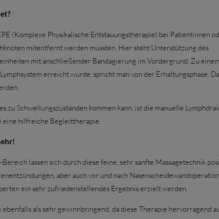
et?
PE (Komplexe Physikalische Entstauungstherapie) bei Patientinnen o
hknoten mitentfernt werden mussten. Hier steht Unterstützung des
einheiten mit anschließender Bandagierung im Vordergrund. Zu eine
 Lymphsystem erreicht wurde, spricht man von der Erhaltungsphase. Da
erden.
 es zu Schwellungszuständen kommen kann, ist die manuelle Lymphdra
eine hilfreiche Begleittherapie.
mehr!
ereich lassen sich durch diese feine, sehr sanfte Massagetechnik posi
hlenentzündungen, aber auch vor und nach Nasenscheidewandoperatio
rten ein sehr zufriedenstellendes Ergebnis erzielt werden.
 ebenfalls als sehr gewinnbringend, da diese Therapie hervorragend au