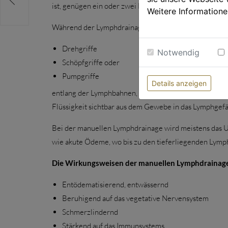
ist, genügen ein oder zwei Behandlungen pro Woche.
Weitere Informatione
Während der Lymphdrainage nimmt der Therapeut spez
Drehgriffe
Notwendig
Schöpfgriffe oder
Pumpgriffe
Details anzeigen
entlang der Lymphbahnen, an der zu behandelnden Stel
Flüssigkeit sichtbar aus dem Gewebe in das Lymphgefä
Bei der manuellen Lymphdrainage wird meistens das U
wie akute Ödeme, wo bis zu den tieferliegenden Lymph
Die Wirkungsweisen der manuellen Lymphdrainag
Entödematisierend, entwässernd
Beruhigend auf das vegetative Nervensystem
Schmerzlindernd
Stärkend auf das Immunsystems