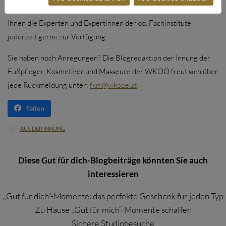
Für alle weiteren Fragen oder eine individuelle Beratung stehen
Ihnen die Experten und Expertinnen der oö. Fachinstitute
jederzeit gerne zur Verfügung.
Sie haben noch Anregungen? Die Blogredaktion der Innung der
Fußpfleger, Kosmetiker und Masseure der WKOÖ freut sich über
jede Rückmeldung unter:
fkm@wkooe.at
Teilen
CATEGORY
AUS DER INNUNG

Diese Gut für dich-Blogbeiträge könnten Sie auch
interessieren
„Gut für dich“-Momente: das perfekte Geschenk für jeden Typ
Zu Hause „Gut für mich“-Momente schaffen
Sichere Studiobesuche