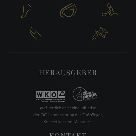





HERAUSGEBER
gutfuerdich.at ist eine Initiative
der OÖ Landesinnung der Fußpfleger,
Kosmetiker und Masseure.
KONTAKT