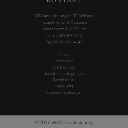
OÖ Landesinnung der Fußpfleger,
Kosmetiker und Masseure
Hessenplatz 3, 4020 Linz
Tel.: 05 90909 - 4143
Fax: 05 90909 - 4149
Presse
Impressum
Datenschutz
Teilnahmebedingungen
Fachinstitute
Netiquette
Cookie-Einstellungen
© 2026 WKO Landesinnung