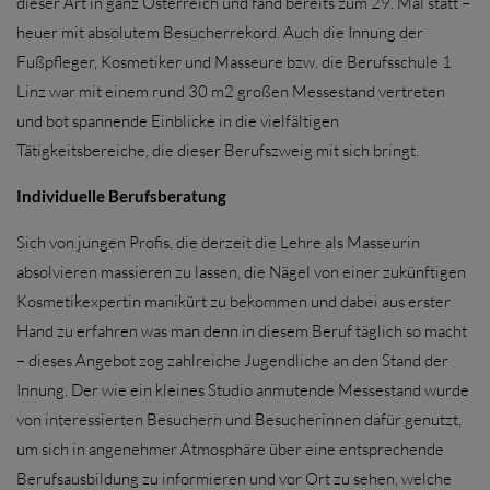
dieser Art in ganz Österreich und fand bereits zum 29. Mal statt –
heuer mit absolutem Besucherrekord. Auch die Innung der
Fußpfleger, Kosmetiker und Masseure bzw. die Berufsschule 1
Linz war mit einem rund 30 m2 großen Messestand vertreten
und bot spannende Einblicke in die vielfältigen
Tätigkeitsbereiche, die dieser Berufszweig mit sich bringt.
Individuelle Berufsberatung
Sich von jungen Profis, die derzeit die Lehre als Masseurin
absolvieren massieren zu lassen, die Nägel von einer zukünftigen
Kosmetikexpertin manikürt zu bekommen und dabei aus erster
Hand zu erfahren was man denn in diesem Beruf täglich so macht
– dieses Angebot zog zahlreiche Jugendliche an den Stand der
Innung. Der wie ein kleines Studio anmutende Messestand wurde
von interessierten Besuchern und Besucherinnen dafür genutzt,
um sich in angenehmer Atmosphäre über eine entsprechende
Berufsausbildung zu informieren und vor Ort zu sehen, welche