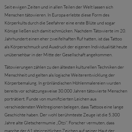
Seit ewigen Zeiten und in allen Teilen der Welt lassen sich
Menschen tätowieren. In Europa erlebte diese Form des
Körperkults durch die Seefahrer eine erste Blüte und sogar
Könige ließen sich damit schmücken. Nachdem Tätowierte im 20.
Jahrhundert einen eher zweifelhaften Ruf hatten, ist das Tattoo
als Körperschmuck und Ausdruck der eigenen Individualität heute
unübersehbar in der Mitte der Gesellschaft angekommen.
Tätowierungen zählen zu den ältesten kulturellen Techniken der
Menschheit und gelten als logische Weiterentwicklung der
Körperbemalung. In grönländischen Höhlenmalereien wurden
bereits vor schätzungsweise 30.000 Jahren tätowierte Menschen
porträtiert. Funde von mumifizierten Leichen aus
verschiedensten Weltregionen belegen, dass Tattoos eine lange
Geschichte haben. Der wohl berühmteste Zeuge ist die 5.300
Jahre alte Gletschermumie „Ötzi“. Forscher vermuten, dass
manche der 61 steinzeitlichen Zeichen auf seiner Haut der