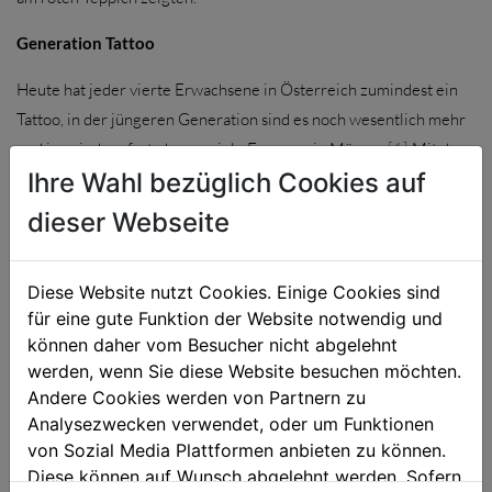
Generation Tattoo
Heute hat jeder vierte Erwachsene in Österreich zumindest ein
Tattoo, in der jüngeren Generation sind es noch wesentlich mehr
und inzwischen fast ebenso viele Frauen wie Männer.
[1]
Mit dem
Ihre Wahl bezüglich Cookies auf
auch in der Mode und Werbung unübersehbaren Trend zur
Körperkunst ging in den letzten Jahren ein positiver Imagewandel
dieser Webseite
einher: Die Akzeptanz von Tattoos hat auch in der nicht
tätowierten Bevölkerung deutlich zugenommen. Im Lauf der
Diese Website nutzt Cookies. Einige Cookies sind
Geschichte und im Vergleich der Kulturen haben sich die Motive,
für eine gute Funktion der Website notwendig und
Techniken und Bedeutungen von Tattoos auf vielfältigste Weise
können daher vom Besucher nicht abgelehnt
entwickelt, doch heute wie damals gilt: Die Menschen wollen
werden, wenn Sie diese Website besuchen möchten.
ihrer Identität Ausdruck verleihen – und legen dabei Wert auf das
Andere Cookies werden von Partnern zu
künstlerische und handwerkliche Können von erfahrenen
Analysezwecken verwendet, oder um Funktionen
TätowiererInnen.
von Sozial Media Plattformen anbieten zu können.
Diese können auf Wunsch abgelehnt werden. Sofern
Tätowieren: Handwerk, das unter die Haut geht