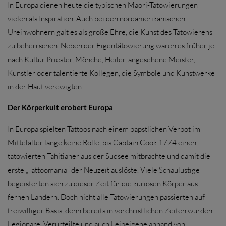
In Europa dienen heute die typischen Maori-Tätowierungen
vielen als Inspiration. Auch bei den nordamerikanischen
Ureinwohnern galt es als große Ehre, die Kunst des Tätowierens
zu beherrschen. Neben der Eigentätowierung waren es früher je
nach Kultur Priester, Mönche, Heiler, angesehene Meister,
Künstler oder talentierte Kollegen, die Symbole und Kunstwerke
in der Haut verewigten.
Der Körperkult erobert Europa
In Europa spielten Tattoos nach einem päpstlichen Verbot im
Mittelalter lange keine Rolle, bis Captain Cook 1774 einen
tätowierten Tahitianer aus der Südsee mitbrachte und damit die
erste „Tattoomania“ der Neuzeit auslöste. Viele Schaulustige
begeisterten sich zu dieser Zeit für die kuriosen Körper aus
fernen Ländern. Doch nicht alle Tätowierungen passierten auf
freiwilliger Basis, denn bereits in vorchristlichen Zeiten wurden
Legionäre, Verurteilte und auch Leibeigene anhand von