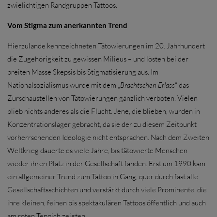
zwielichtigen Randgruppen Tattoos.
Vom Stigma zum anerkannten Trend
Hierzulande kennzeichneten Tätowierungen im 20. Jahrhundert
die Zugehörigkeit zu gewissen Milieus – und lösten bei der
breiten Masse Skepsis bis Stigmatisierung aus. Im
Nationalsozialismus wurde mit dem „
Brachtschen Erlass
“ das
Zurschaustellen von Tätowierungen gänzlich verboten. Vielen
blieb nichts anderes als die Flucht. Jene, die blieben, wurden in
Konzentrationslager gebracht, da sie der zu diesem Zeitpunkt
vorherrschenden Ideologie nicht entsprachen. Nach dem Zweiten
Weltkrieg dauerte es viele Jahre, bis tätowierte Menschen
wieder ihren Platz in der Gesellschaft fanden. Erst um 1990 kam
ein allgemeiner Trend zum Tattoo in Gang, quer durch fast alle
Gesellschaftsschichten und verstärkt durch viele Prominente, die
ihre kleinen, feinen bis spektakulären Tattoos öffentlich und auch
am roten Teppich zeigten.