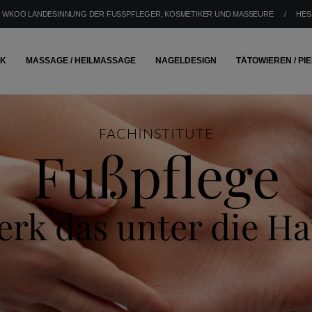
WKOÖ LANDESINNUNG DER FUSSPFLEGER, KOSMETIKER UND MASSEURE
/
HES
IK
MASSAGE / HEILMASSAGE
NAGELDESIGN
TÄTOWIEREN / PI
FACHINSTITUTE
Fußpflege
k das unter die Ha