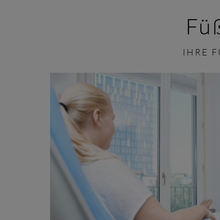
Füß
IHRE 