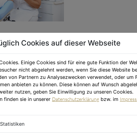
üglich Cookies auf dieser Webseite
Besuches beim Fußpfleger. Im
Cookies. Einige Cookies sind für eine gute Funktion der W
durchgeführt, auf welche das
sucher nicht abgelehnt werden, wenn Sie diese Website b
aut folgt. Weiters wird
en von Partnern zu Analysezwecken verwendet, oder um 
elen, Fersenrisse sowie
ormen anbieten zu können. Diese können auf Wunsch abgele
weiter nutzen, geben Sie Einwilligung zu unseren Cookies.
 angenehm entfernt.
n finden sie in unserer
Datenschutzerklärung
bzw. im
Impres
hl von Leichtigkeit und die
n das Wohlfühl-Programm ab.
Statistiken