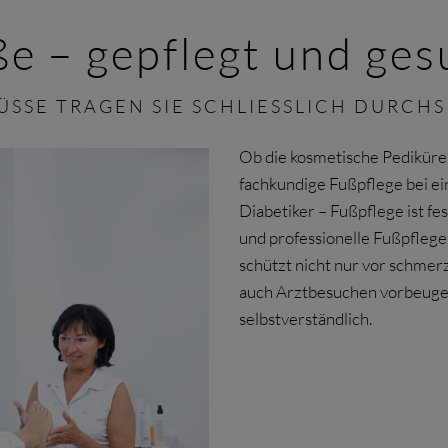
e – gepflegt und ge
FÜSSE TRAGEN SIE SCHLIESSLICH DURCHS
Ob die kosmetische Pediküre
fachkundige Fußpflege bei e
Diabetiker – Fußpflege ist f
und professionelle Fußpfleg
schützt nicht nur vor schme
auch Arztbesuchen vorbeugen
selbstverständlich.