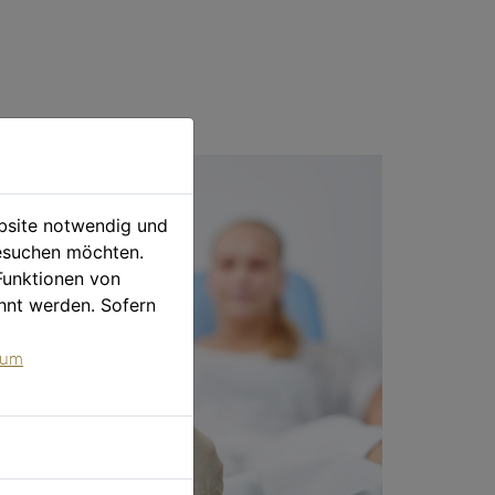
ebsite notwendig und
esuchen möchten.
Funktionen von
hnt werden. Sofern
sum