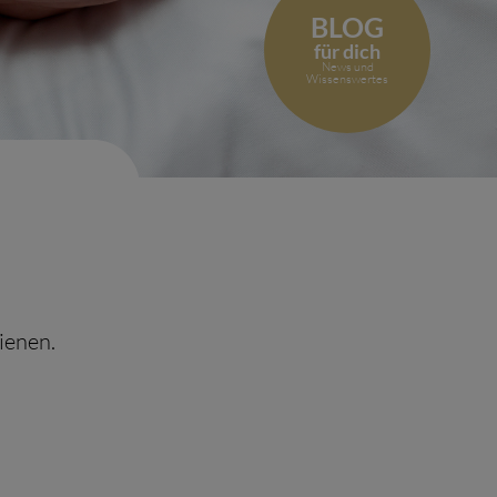
BLOG
für dich
News und
Wissenswertes
ienen.