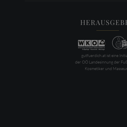
HERAUSGEB
gutfuerdich.at ist eine Initi
der OÖ Landesinnung der Fuß
Kosmetiker und Masseur