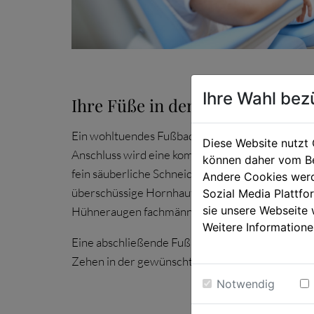
Ihre Wahl bez
Ihre Füße in den besten Händen
Ein wohltuendes Fußbad steht am Anfang eines 
Diese Website nutzt 
Anschluss wird eine kompetente Fußbeurteilung 
können daher vom Be
fein säuberliche Schneiden der Nägel und Nagelh
Andere Cookies werd
überschüssige Hornhaut wie Druckstellen, Schwi
Sozial Media Plattf
sie unsere Webseite 
Hühneraugen fachmännisch und für den Kunden
Weitere Informatione
Eine abschließende Fußmassage verleiht das Gefü
Zehen in der gewünschten Farbe lackiert runde
Notwendig