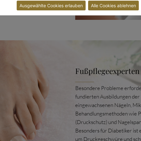
Ausgewählte Cookies erlauben
Alle Cookies ablehnen
Fußpflegeexperten
Besondere Probleme erforder
fundierten Ausbildungen de
eingewachsenen Nägeln, Miko
Behandlungsmethoden wie Pro
(Druckschutz) und Nagelspan
Besonders für Diabetiker is
um Druckgeschwüre und sch