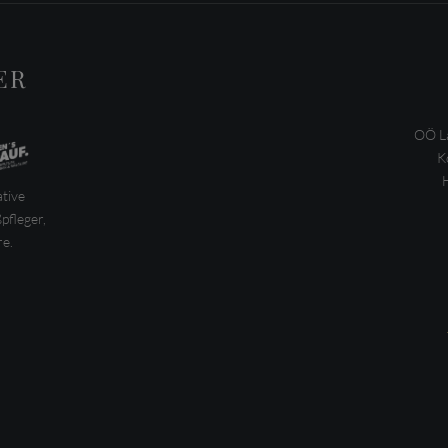
ER
OÖ La
K
ative
pfleger,
e.