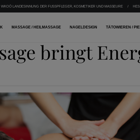
WKOÖ LANDESINNUNG DER FUSSPFLEGER, KOSMETIKER UND MASSEURE
/
HES
IK
MASSAGE / HEILMASSAGE
NAGELDESIGN
TÄTOWIEREN / PI
sage bringt Energ