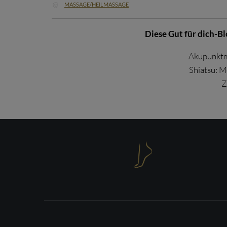
CATEGORY
MASSAGE/HEILMASSAGE

Diese Gut für dich-B
Akupunktm
Shiatsu: M
Z
