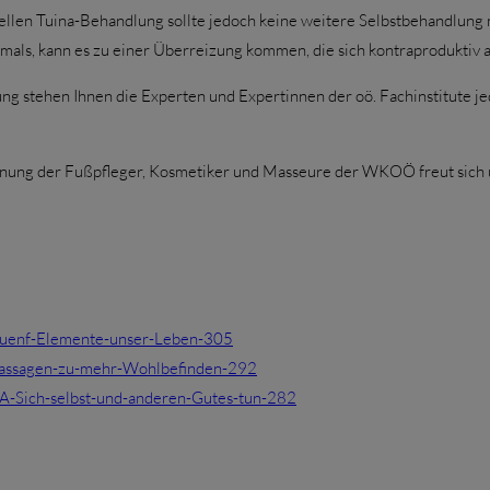
onellen Tuina-Behandlung sollte jedoch keine weitere Selbstbehandlung
mals, kann es zu einer Überreizung kommen, die sich kontraproduktiv a
ung stehen Ihnen die Experten und Expertinnen der oö. Fachinstitute je
nnung der Fußpfleger, Kosmetiker und Masseure der WKOÖ freut sich
e-fuenf-Elemente-unser-Leben-305
Massagen-zu-mehr-Wohlbefinden-292
3A-Sich-selbst-und-anderen-Gutes-tun-282