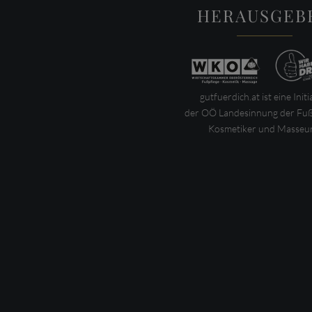
HERAUSGEB
gutfuerdich.at ist eine Initi
der OÖ Landesinnung der Fuß
Kosmetiker und Masseur