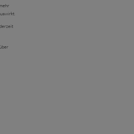
 mehr
uswirkt.
derzeit
 über