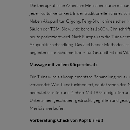
Die therapeutische Arbeit am Menschen durch manuell
jeder Kultur verankert. In der traditionellen chines
Neben Akupunktur, Qigong, Feng-Shui, chinesischer K
Säulen der TCM. Sie wurde bereits 1600 v. Chr. schrift
heute praktiziert wird. Nach Europa kam die Tuina erst
Akupunkturbehandlung. Das Ziel beider Methoden ist e
begleitend zur Schulmedizin – für Gesundheit und Vit
Massage mit vollem Körpereinsatz
Die Tuina wird als komplementäre Behandlung bei ak
verwendet. Wie Tuina funktioniert, deutet schon der N
bedeutet Greifen und Ziehen. Mit 18 Grundgriffen und
Unterarmen geschoben, gedrückt, gegriffen und gezo
Meridianverläufen.
Vorberatung: Check von Kopf bis Fuß