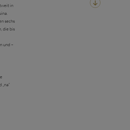

weit in
ina.
en sechs
 die bis
n und –
de
d „na“