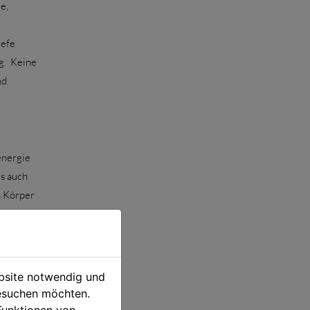
e,
iefe
g. Keine
nd
energie
ls auch
n Körper
ebsite notwendig und
esuchen möchten.