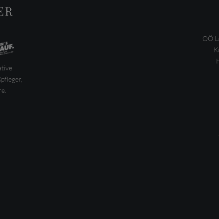
ER
OÖ La
K
ative
pfleger,
e.