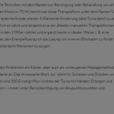
e Techniken mit den Händen zur Beruhigung oder Behandlung ist welt
ischen Medizin (TCM) kennt man diese Therapieform unter dem Namen Tu
räuterheilkunde und der 5-Elemente-Ernährung zählt Tuina damit zu d
lich erwähnt und ist damit eine der ältesten manuellen Therapieformen,
 in den 1980er-Jahren und ergänzt heute in idealer Weise z. B. eine
s, den Energiefluss durch die Lösung von inneren Blockaden zu förder
alität beim Menschen zu sorgen.
uten Problemen am Körper, aber auch als vorbeugende Massagemetho
ame an: Das chinesische Wort „tui“ steht für Schieben und Drücken un
 rund 300 Einzelgriffen wird bei der Tuina mit Händen, Ellbogen und
gen – immer unter Berücksichtigung von Akupunkturpunkten und