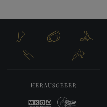





HERAUSGEBER