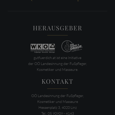
HERAUSGEBER
gutfuerdich.at ist eine Initiative
der OÖ Landesinnung der Fußpfleger,
Kosmetiker und Masseure.
KONTAKT
OÖ Landesinnung der Fußpfleger,
Kosmetiker und Masseure
Hessenplatz 3, 4020 Linz
Tel.: 05 90909 - 4143