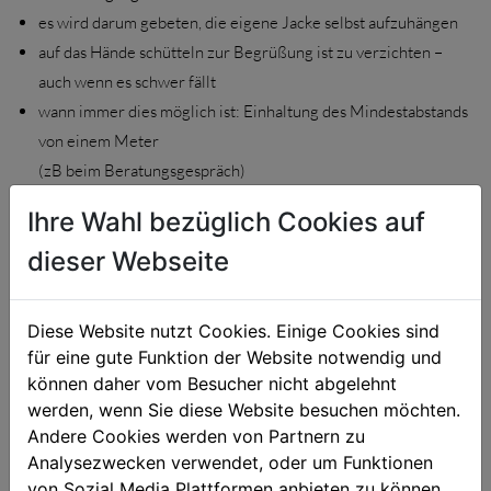
es wird darum gebeten, die eigene Jacke selbst aufzuhängen
auf das Hände schütteln zur Begrüßung ist zu verzichten –
auch wenn es schwer fällt
wann immer dies möglich ist: Einhaltung des Mindestabstands
von einem Meter
(zB beim Beratungsgespräch)
Sowohl die ausübenden FachexpertInnen, als auch die
Ihre Wahl bezüglich Cookies auf
KundInnen tragen, sofern es der Behandlungsverlauf erlaubt,
dieser Webseite
eine mechanische Schutzvorrichtung
MNS-Maske also bitte zum Studiobesuch mitbringen
sowohl vor, als auch nach der Behandlung Hände waschen bzw.
Diese Website nutzt Cookies. Einige Cookies sind
desinfizieren
für eine gute Funktion der Website notwendig und
Räumlichkeiten werden, nach jeder Behandlung, von den
können daher vom Besucher nicht abgelehnt
FachexpertInnen ausreichend gelüftet
werden, wenn Sie diese Website besuchen möchten.
Andere Cookies werden von Partnern zu
Danke für Ihr Vertrauen
Analysezwecken verwendet, oder um Funktionen
von Sozial Media Plattformen anbieten zu können.
Ihren Dank richtet die oberösterreichische