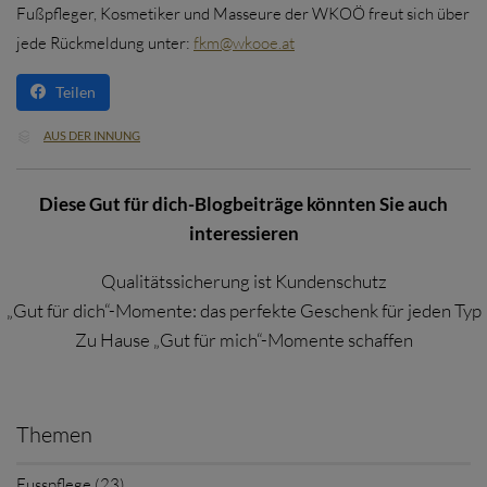
Fußpfleger, Kosmetiker und Masseure der WKOÖ freut sich über
jede Rückmeldung unter:
fkm@wkooe.at
Teilen
CATEGORY
AUS DER INNUNG

Diese Gut für dich-Blogbeiträge könnten Sie auch
interessieren
Qualitätssicherung ist Kundenschutz
„Gut für dich“-Momente: das perfekte Geschenk für jeden Typ
Zu Hause „Gut für mich“-Momente schaffen
Themen
Fusspflege (23)