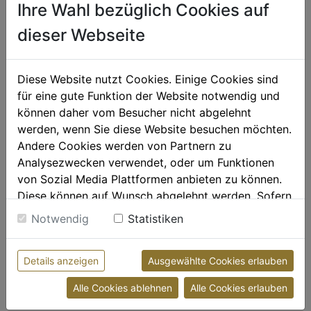
MASSAGE/HEILMASSAGE

Ihre Wahl bezüglich Cookies auf
30. AUGUST 2019
dieser Webseite
Diese Website nutzt Cookies. Einige Cookies sind
für eine gute Funktion der Website notwendig und
können daher vom Besucher nicht abgelehnt
werden, wenn Sie diese Website besuchen möchten.
Andere Cookies werden von Partnern zu
Analysezwecken verwendet, oder um Funktionen
von Sozial Media Plattformen anbieten zu können.
Diese können auf Wunsch abgelehnt werden. Sofern
sie unsere Webseite weiter nutzen, geben Sie
Notwendig
Statistiken
Einwilligung zu unseren Cookies.
Die beste Jahreszeit für ein Tattoo?
Weitere Informationen finden sie in unserer
Jederzeit.
Details anzeigen
Ausgewählte Cookies erlauben
Datenschutzerklärung
bzw. im
Impressum
Frühling, Sommer, Herbst oder Winter: Der beste
Alle Cookies ablehnen
Alle Cookies erlauben
Zeitpunkt, um sich...