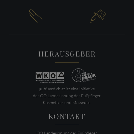


HERAUSGEBER
gutfuerdich.at ist eine Initiative
der OÖ Landesinnung der Fußpfleger,
Kosmetiker und Masseure.
KONTAKT
OÖ Landesinnung der Fußpfleger,