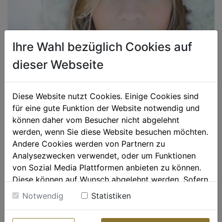
Ihre Wahl bezüglich Cookies auf
dieser Webseite
Hautpflege im Winter
Diese Website nutzt Cookies. Einige Cookies sind
für eine gute Funktion der Website notwendig und
Die Haut im Schönen Winterkleid - und worauf man bei
können daher vom Besucher nicht abgelehnt
der Pflege in...
werden, wenn Sie diese Website besuchen möchten.
Andere Cookies werden von Partnern zu
Analysezwecken verwendet, oder um Funktionen
CATEGORY
KOSMETIK

von Sozial Media Plattformen anbieten zu können.
1. NOVEMBER 2016
Diese können auf Wunsch abgelehnt werden. Sofern
sie unsere Webseite weiter nutzen, geben Sie
Notwendig
Statistiken
Einwilligung zu unseren Cookies.
Weitere Informationen finden sie in unserer