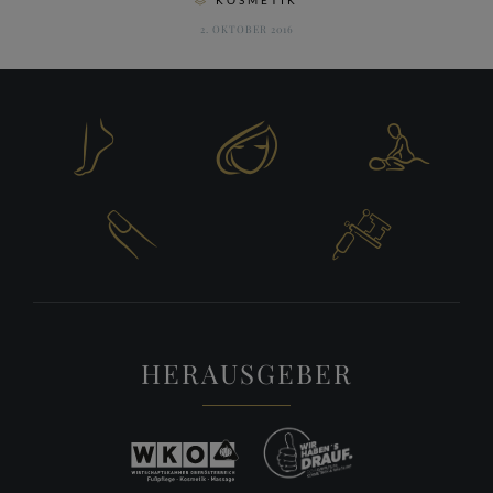
KOSMETIK

2. OKTOBER 2016





HERAUSGEBER