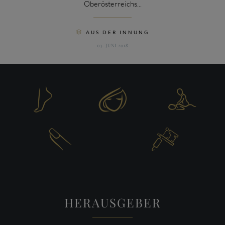
Oberösterreichs...
CATEGORY
AUS DER INNUNG

03. JUNI 2018





HERAUSGEBER