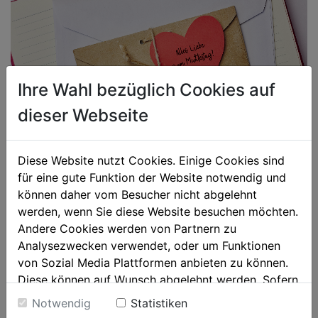
Ihre Wahl bezüglich Cookies auf
dieser Webseite
Muttertag in Zeiten von Corona
Diese Website nutzt Cookies. Einige Cookies sind
für eine gute Funktion der Website notwendig und
Am Sonntag, den 10. Mai ist Muttertag. Die
können daher vom Besucher nicht abgelehnt
Gelegenheit im Jahr, um sich...
werden, wenn Sie diese Website besuchen möchten.
Andere Cookies werden von Partnern zu
Analysezwecken verwendet, oder um Funktionen
CATEGORY
AUS DER INNUNG

von Sozial Media Plattformen anbieten zu können.
1. MAI 2020
Diese können auf Wunsch abgelehnt werden. Sofern
sie unsere Webseite weiter nutzen, geben Sie
Notwendig
Statistiken
Einwilligung zu unseren Cookies.