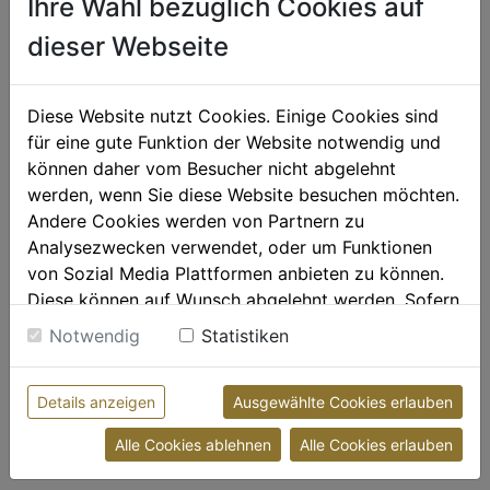
Ihre Wahl bezüglich Cookies auf
jederzeit gerne zur Verfügung.
dieser Webseite
Sie haben noch Anregungen? Die Blogredaktion der Innung der
Fußpfleger, Kosmetiker und Masseure der WKOÖ freut sich über
Diese Website nutzt Cookies. Einige Cookies sind
jede Rückmeldung unter:
fkm@wkooe.at
für eine gute Funktion der Website notwendig und
können daher vom Besucher nicht abgelehnt
Teilen
werden, wenn Sie diese Website besuchen möchten.
Andere Cookies werden von Partnern zu
CATEGORY
KOSMETIK

Analysezwecken verwendet, oder um Funktionen
von Sozial Media Plattformen anbieten zu können.
Diese Gut für dich-Blogbeiträge könnten Sie auch
Diese können auf Wunsch abgelehnt werden. Sofern
interessieren
sie unsere Webseite weiter nutzen, geben Sie
Notwendig
Statistiken
Einwilligung zu unseren Cookies.
So gelingt das Ball-Make-Up
Weitere Informationen finden sie in unserer
Weniger Druck, mehr Komfort für unsere Füße
Details anzeigen
Ausgewählte Cookies erlauben
Datenschutzerklärung
bzw. im
Impressum
Alle Cookies ablehnen
Alle Cookies erlauben