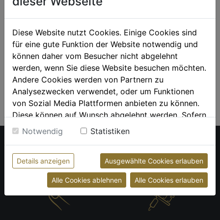
dieser Webseite
2021
Diese Website nutzt Cookies. Einige Cookies sind
2020
für eine gute Funktion der Website notwendig und
können daher vom Besucher nicht abgelehnt
2019
werden, wenn Sie diese Website besuchen möchten.
Andere Cookies werden von Partnern zu
2018
Analysezwecken verwendet, oder um Funktionen
von Sozial Media Plattformen anbieten zu können.
Diese können auf Wunsch abgelehnt werden. Sofern
sie unsere Webseite weiter nutzen, geben Sie
Notwendig
Statistiken
Einwilligung zu unseren Cookies.
Weitere Informationen finden sie in unserer



Details anzeigen
Ausgewählte Cookies erlauben
Datenschutzerklärung
bzw. im
Impressum
Alle Cookies ablehnen
Alle Cookies erlauben

