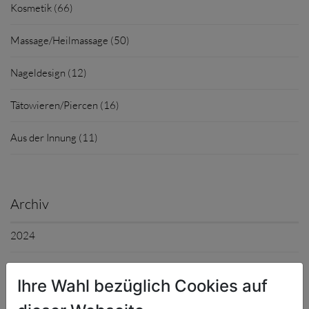
Kosmetik (66)
Massage/Heilmassage (50)
Nageldesign (12)
Tätowieren/Piercen (16)
Aus der Innung (11)
Archiv
2024
2023
Ihre Wahl bezüglich Cookies auf
2022