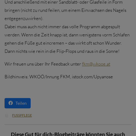
Und anschließend mit einer Sandblatt- oder Glasfeile in Form
bringen (nicht zu rund feilen, um einem Einwachsen des Nagels
entgegenzuwirken).
Dabei muss auch nicht immer das volle Programm abgespult
werden. Wenn die Zeit knapp ist, dann wenigstens vorm Schlafen
gehen die Füße gut eincremen – das wirkt oft schon Wunder.
Dann nichts wie rein in die Flip-Flops und raus in die Sonne!
Wir freuen uns über Ihr Feedback unter
fkm@wkooe.at
Bildhinweis: WKOÖ/Innung FKM, istock.com/Upyanose
Teilen
CATEGORY
FUSSPFLEGE

Diese Gut für dich-Blogbeiträge könnten Sie auch