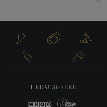





HERAUSGEBER