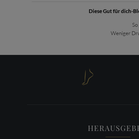
Diese Gut für dich-B
So 
Weniger Dru

HERAUSGEB