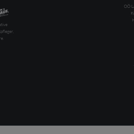
OÖ La
K
ative
pfleger,
e.