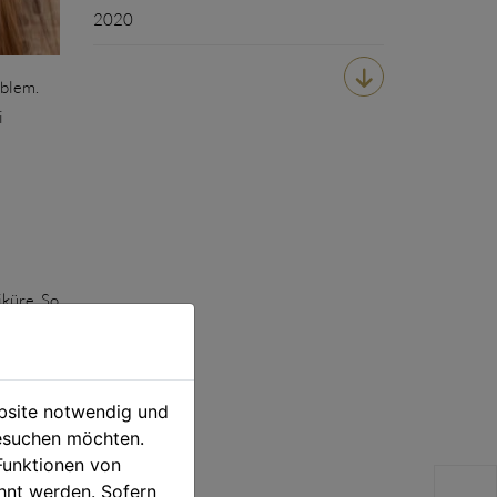
2020

oblem.
i
iküre. So
mehr.
ebsite notwendig und
undin
esuchen möchten.
Funktionen von
esuche
hnt werden. Sofern