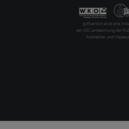
gutfuerdich.at ist eine Initi
der OÖ Landesinnung der Fuß
Kosmetiker und Masseur