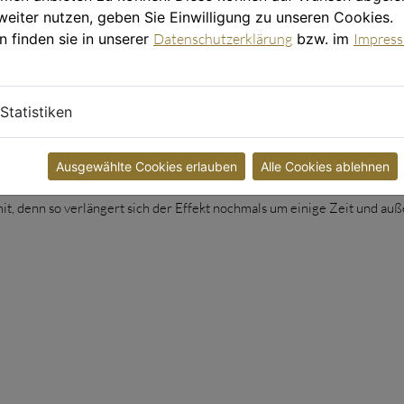
weiter nutzen, geben Sie Einwilligung zu unseren Cookies.
n finden sie in unserer
Datenschutzerklärung
bzw. im
Impres
mpfehlen. Sich eincremen kann ja jeder, aber erst das Zusammenspiel 
em fundierten Fachwissen führen zum optimalen Resultat.
eugung, Entspannung
Statistiken
 beginnt schon, wenn ich bei der Salontüre reingehe, und hält dann no
Wochen eine Gesichtsbehandlung machen, obwohl ich grundsätzlich ja ke
Ausgewählte Cookies erlauben
Alle Cookies ablehnen
Besuch bei der Kosmetikerin ist, bekomme ich es selbst niemals hin. D
it, denn so verlängert sich der Effekt nochmals um einige Zeit und a