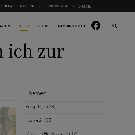
SENPLATZ 3, 4020 LINZ
/
05 90 909 - 4143
/
E-MAIL
Skip
ERCEN
BLOG
LEHRE
FACHINSTITUTE
to
content
ich zur
Themen
Fusspflege (23)
Kosmetik (65)
Massage/Heilmassage (49)