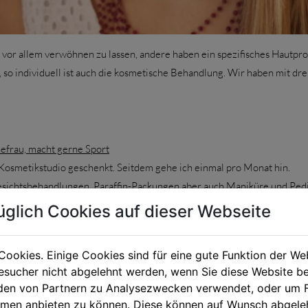
vor allem verwöhnen zu lassen, andere haben ein spezifisches Hautpr
, so individuell ist auch die kosmetische Behandlung. Wir haben mit dre
efrau, macht gerne Sport
Kosmetikstudio geschenkt. Seitdem gehe ich einmal pro Monat hin.
 Gesichtsbehandlungen, Paraffin-Packungen aber auch Maniküre und Ped
n. Ich finde auch für Männer ist ein gepflegtes Aussehen wichtig.
üglich Cookies auf dieser Webseite
kbehandlung, sowie eine permanente Haarentfernung längst kein Tabu 
 Zeit nehmen
Cookies. Einige Cookies sind für eine gute Funktion der W
durch die Behandlung meiner Akne zur Kosmetik gekommen. Als Stammk
sucher nicht abgelehnt werden, wenn Sie diese Website b
en von Partnern zu Analysezwecken verwendet, oder um 
etikerin sehr. Meine Hautprobleme habe ich durch die regelmäßigen B
ormen anbieten zu können. Diese können auf Wunsch abgele
Komplimente wie „Du siehst immer jünger aus“. Der Erfolg ist also