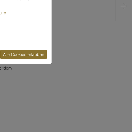

sum
von
ch lange
ine
Alle Cookies erlauben
ie
ußerdem