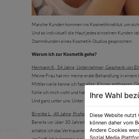
Manche Kunden kommen ins Kosmetikinstitut, um sich 
Und so individuell die Haut jedes einzelnen Kunden ist
Stammkunden eines Kosmetik-Studios gesprochen:
Warum ich zur Kosmetik gehe?
Hermann K., 54 Jahre, Unternehmer, Geschenk von Eh
Meine Frau hat mir meine erste Behandlung in einem 
Mittlerweile kenne ich fast alles: Körper enthaaren,
fühle ich mich wohl und habe ein ganz anderes Auftrete
Ihre Wahl bez
Und ganz unter uns: Unter Sportlern ist eine Kosmeti
Brigitte L., 48 Jahre, Professorin, empfindliche Haut,
Diese Website nutzt 
Bereits vor über 30 Jahren bin ich als Jugendliche 
können daher vom Be
Andere Cookies werd
schätze ich das Vertrauensverhältnis zu meiner Kosm
Sozial Media Plattf
im Griff. Ich bekomme aus meinem Umfeld sogar häufig 