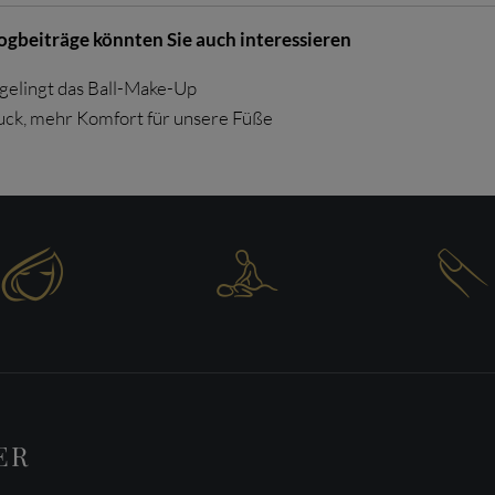
logbeiträge könnten Sie auch interessieren
gelingt das Ball-Make-Up
ck, mehr Komfort für unsere Füße



ER