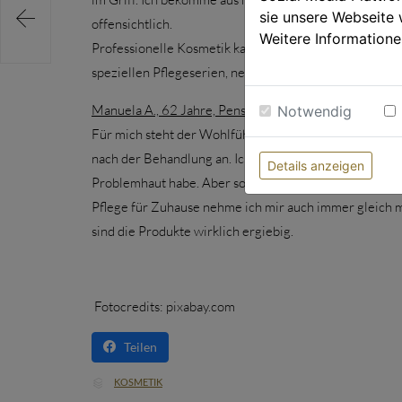

sie unsere Webseite 
offensichtlich.
Weitere Informatione
Professionelle Kosmetik kann ich wirklich jedem nur e
speziellen Pflegeserien, neuesten Technologien und d
Manuela A., 62 Jahre, Pensionistin, Anti-Aging Vorb
Notwendig
Für mich steht der Wohlfühlfaktor im Vordergrund. Das
nach der Behandlung an. Ich lasse alle acht bis zehn 
Details anzeigen
Problemhaut habe. Aber so rein wie die Haut nach dem 
Pflege für Zuhause nehme ich mir auch immer gleich m
sind die Produkte wirklich ergiebig.
Fotocredits: pixabay.com
Teilen
CATEGORY
KOSMETIK
