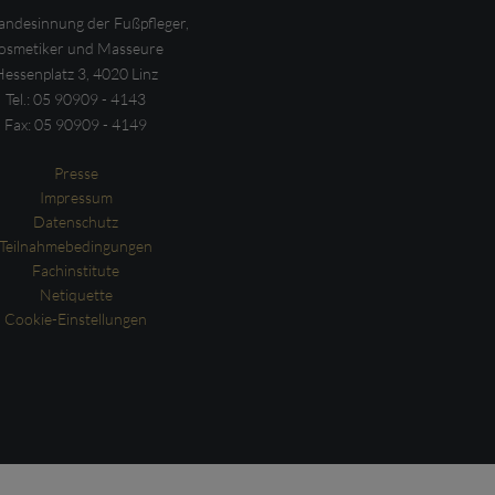
ndesinnung der Fußpfleger,
osmetiker und Masseure
Hessenplatz 3, 4020 Linz
Tel.: 05 90909 - 4143
Fax: 05 90909 - 4149
Presse
Impressum
Datenschutz
Teilnahmebedingungen
Fachinstitute
Netiquette
Cookie-Einstellungen