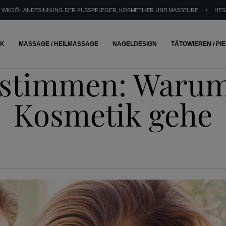
WKOÖ LANDESINNUNG DER FUSSPFLEGER, KOSMETIKER UND MASSEURE
/
HES
IK
MASSAGE / HEILMASSAGE
NAGELDESIGN
TÄTOWIEREN / PI
stimmen: Warum 
Kosmetik gehe