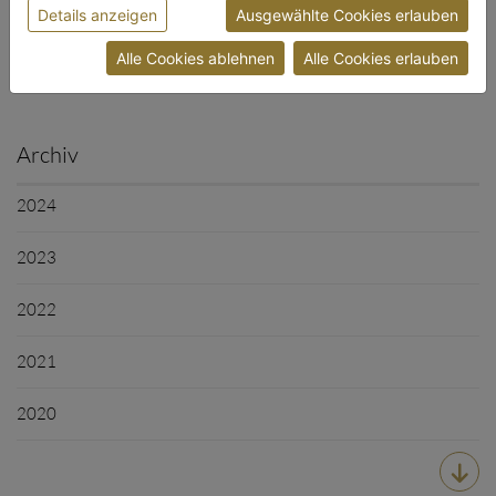
Details anzeigen
Ausgewählte Cookies erlauben
Datenschutzerklärung
bzw. im
Impressum
Aus der Innung (10)
Alle Cookies ablehnen
Alle Cookies erlauben
Archiv
2024
2023
2022
2021
2020
