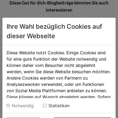
Diese Gut für dich-Blogbeiträge könnten Sie auch
interessieren
So gelingt das Ball-Make-Up
Ihre Wahl bezüglich Cookies auf
Weniger Druck, mehr Komfort für unsere Füße
dieser Webseite
Themen
Diese Website nutzt Cookies. Einige Cookies sind
für eine gute Funktion der Website notwendig und
Fusspflege (23)
können daher vom Besucher nicht abgelehnt
werden, wenn Sie diese Website besuchen möchten.
Kosmetik (65)
Andere Cookies werden von Partnern zu
Analysezwecken verwendet, oder um Funktionen
Massage/Heilmassage (49)
von Sozial Media Plattformen anbieten zu können.
Diese können auf Wunsch abgelehnt werden. Sofern
Nageldesign (11)
sie unsere Webseite weiter nutzen, geben Sie
Notwendig
Statistiken
Einwilligung zu unseren Cookies.
Tätowieren/Piercen (15)
Weitere Informationen finden sie in unserer