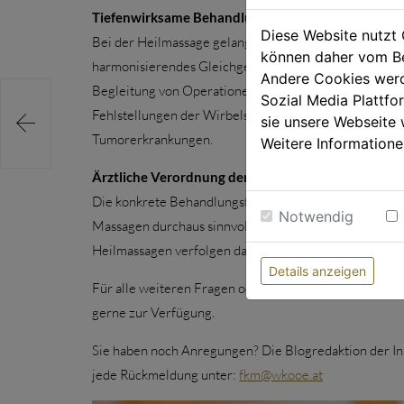
Tiefenwirksame Behandlung für großes Behandlun
Diese Website nutzt 
Bei der Heilmassage gelangen positive Effekte über d
können daher vom Be
harmonisierendes Gleichgewicht bei den Organen zu sc
Andere Cookies werd
Begleitung von Operationen unterstützen die Expertin
Sozial Media Plattf
Fehlstellungen der Wirbelsäule leiden, nach traumati

sie unsere Webseite 
Tumorerkrankungen.
Weitere Informatione
Ärztliche Verordnung der Behandlungen
Die konkrete Behandlungsform wird vom Arzt verordne
Notwendig
Massagen durchaus sinnvoll. Danach wird versucht, die
Heilmassagen verfolgen das klare Ziel, die Lebensquali
Details anzeigen
Für alle weiteren Fragen oder eine individuelle Bera
gerne zur Verfügung.
Sie haben noch Anregungen? Die Blogredaktion der I
jede Rückmeldung unter:
fkm@wkooe.at