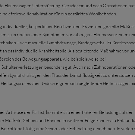
ete Heilmassagen Unterstützung. Gerade vor und nach Operationen bie
ne effektive Rehabilitation für ein gestärktes Wohlbefinden.
ng individueller, körperlicher Beschwerden. Es werden gezielte Maßn
onen zu erreichen oder Symptomen vorzubeugen. Heilmasseurinnen und
echniken – wie manuelle Lymphdrainage, Bindegewebs-, Fußreflexzone
 an das individuelle Krankheitsbild. Als begleitende Maßnahme vor un
Bereich des Bewegungsapparats, wie beispielsweise bei
 Schulterverletzungen besonders gut. Auch nach Zahnoperationen od
en Lymphdrainagen, den Fluss der Lymphflüssigkeit zu unterstützen 
 Heilungsprozess bei. Jedoch eignen sich begleitende Heilmassagen nic
iner Arthrose der Fall ist, kommt es zu einer höheren Belastung auf den
ie Muskeln, Sehnen und Bänder. In weiterer Folge kann es zu Entzünd
troffene häufig eine Schon- oder Fehlhaltung einnehmen. In vielen 