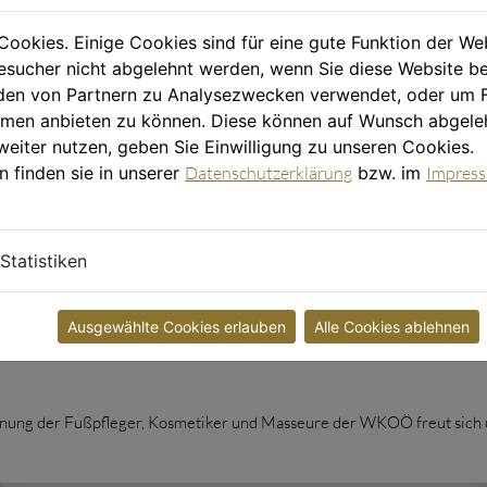
gsfeld
Cookies. Einige Cookies sind für eine gute Funktion der W
ie Hautoberfläche bis in tieferliegende Nervenbahnen, um ein
sucher nicht abgelehnt werden, wenn Sie diese Website b
haffen. Die Wirkung der Heilmassage ist unglaublich vielfältig. Nebe
en von Partnern zu Analysezwecken verwendet, oder um 
nen und Experten der OÖ Fachinstitute auch viele Personen, die an
ormen anbieten zu können. Diese können auf Wunsch abgele
schen Ereignissen wie Frakturen, chronischen Erkrankungen oder
weiter nutzen, geben Sie Einwilligung zu unseren Cookies.
n finden sie in unserer
Datenschutzerklärung
bzw. im
Impres
t. In der Akutphase sind kürzere Abstände zwischen den verordneten
Statistiken
 Abstände zu verlängern, um nachhaltige und langfristige Effekte zu er
tät der jeweiligen Person zu steigern.
Ausgewählte Cookies erlauben
Alle Cookies ablehnen
tung stehen Ihnen die Expertinnen und Experten der OÖ Fachinstitute j
nnung der Fußpfleger, Kosmetiker und Masseure der WKOÖ freut sich