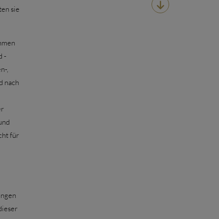

ten sie
ahmen
 -
n-,
d nach
er
und
ht für
ungen
dieser