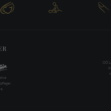



ER
OÖ La
K
ative
pfleger,
e.