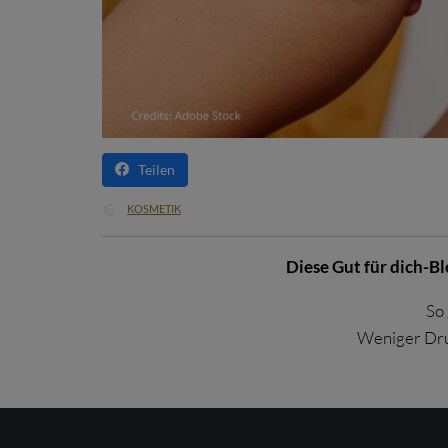
Teilen
CATEGORY
KOSMETIK

Diese Gut für dich-B
So 
Weniger Dru