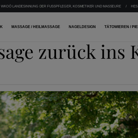
WKOÖ LANDESINNUNG DER FUSSPFLEGER, KOSMETIKER UND MASSEURE
/
HES
IK
MASSAGE / HEILMASSAGE
NAGELDESIGN
TÄTOWIEREN / PI
sage zurück ins 