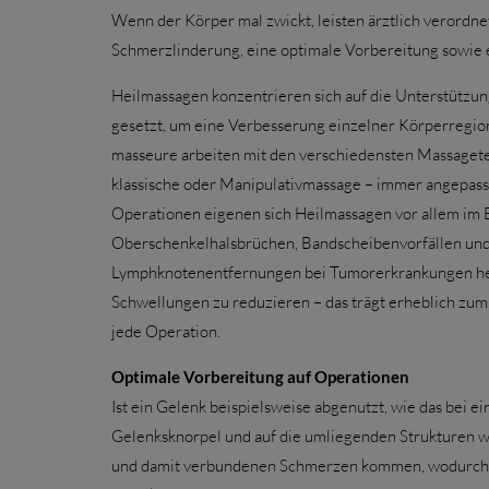
Wenn der Körper mal zwickt, leisten ärztlich verordn
Schmerzlinderung, eine optimale Vorbereitung sowie ei
Heilmassagen konzentrieren sich auf die Unterstützu
gesetzt, um eine Verbesserung einzelner Körperregi
masseure arbeiten mit den verschiedensten Massaget
klassische oder Manipulativmassage – immer angepasst
Operationen eigenen sich Heilmassagen vor allem im 
Oberschenkelhalsbrüchen, Bandscheibenvorfällen und
Lymphknotenentfernungen bei Tumorerkrankungen helf
Schwellungen zu reduzieren – das trägt erheblich zum
jede Operation.
Optimale Vorbereitung auf Operationen
Ist ein Gelenk beispielsweise abgenutzt, wie das bei e
Gelenksknorpel und auf die umliegenden Strukturen w
und damit verbundenen Schmerzen kommen, wodurch Be