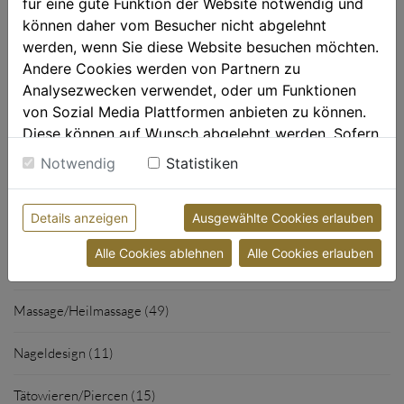
für eine gute Funktion der Website notwendig und
interessieren
können daher vom Besucher nicht abgelehnt
werden, wenn Sie diese Website besuchen möchten.
Niemand ist zu alt für ein Tattoo
Andere Cookies werden von Partnern zu
Voll im Trend: Bauchnabel- und Ohrpiercings
Analysezwecken verwendet, oder um Funktionen
Tattoos, die Energie liefern
von Sozial Media Plattformen anbieten zu können.
Diese können auf Wunsch abgelehnt werden. Sofern
sie unsere Webseite weiter nutzen, geben Sie
Notwendig
Statistiken
Einwilligung zu unseren Cookies.
Themen
Weitere Informationen finden sie in unserer
Details anzeigen
Ausgewählte Cookies erlauben
Datenschutzerklärung
bzw. im
Impressum
Fusspflege (23)
Alle Cookies ablehnen
Alle Cookies erlauben
Kosmetik (65)
Massage/Heilmassage (49)
Nageldesign (11)
Tätowieren/Piercen (15)